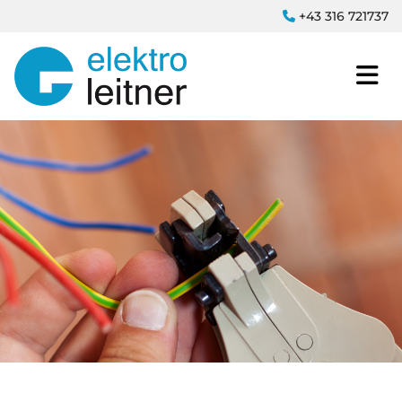
+43 316 721737
